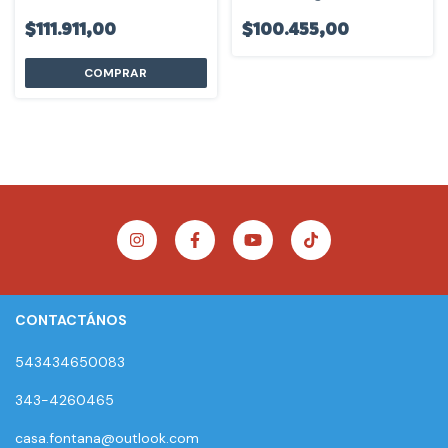
$111.911,00
$100.455,00
CONTACTÁNOS
543434650083
343-4260465
casa.fontana@outlook.com