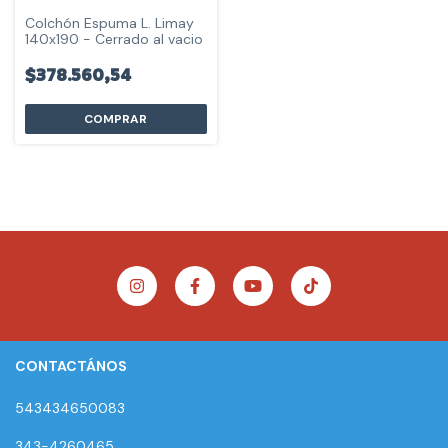
Colchón Espuma L. Limay
140x190 - Cerrado al vacio
$378.560,54
COMPRAR
CONTACTÁNOS
543434650083
343-4260465