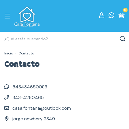
0
Inicio
>
Contacto
Contacto
543434650083
343-4260465
casa.fontana@outlook.com
jorge newbery 2349