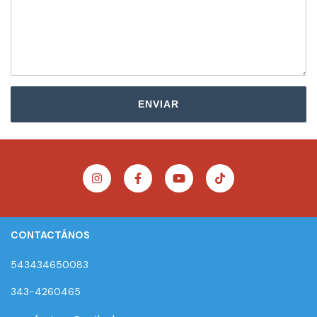
ENVIAR
CONTACTÁNOS
543434650083
343-4260465