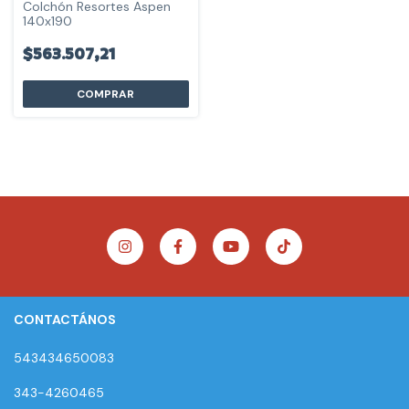
Colchón Resortes Aspen
140x190
$563.507,21
COMPRAR
CONTACTÁNOS
543434650083
343-4260465