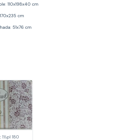
ble: 110x198x40 cm
 170x235 cm
hada: 51x76 cm
 1½pl 180