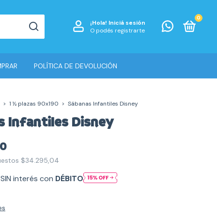
0
¡Hola!
Iniciá sesión
O podés registrarte
PRAR
POLÍTICA DE DEVOLUCIÓN
>
1 ½ plazas 90x190
>
Sábanas Infantiles Disney
 Infantiles Disney
00
puestos
$34.295,04
SIN interés con
DÉBITO
es