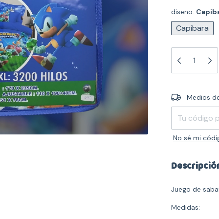
diseño:
Capib
Capibara
Entregas para 
Medios de
No sé mi códi
Descripció
Juego de saba
Medidas: