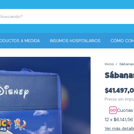
ODUCTOS A MEDIDA
INSUMOS HOSPITALARIOS
CÓMO COM
Inicio
>
Sábanas
Sábanas
$41.497,
Precio sin im
Cuotas 
12
x
$6.141,56
Ver más detall