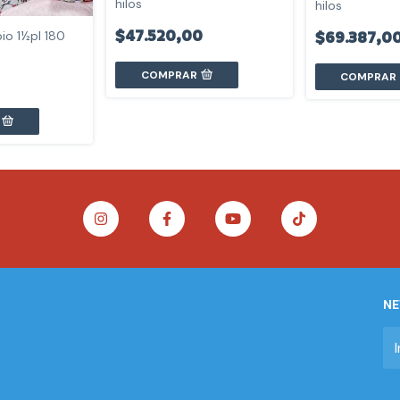
hilos
hilos
$47.520,00
$69.387,0
io 1½pl 180
COMPRAR
COMPRAR
NE