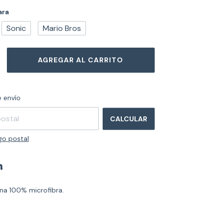
ara
Sonic
Mario Bros
CAMBIAR CP
el CP:
 envío
CALCULAR
go postal
n
na 100% microfibra.