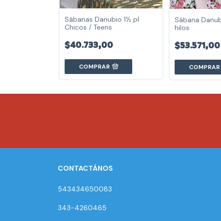
Sábanas Danubio 1½ pl
Sábana Danub
Chicos / Teens
hilos
$40.733,00
$53.571,00
COMPRAR
COMPRAR
CONTACTÁNOS
543434650083
343-4260465